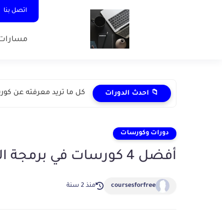
اتصل بنا
مسارات 
كل ما تريد معرفته عن كورسا
📁 احدث الدورات
دورات وكورسات
أفضل 4 كورسات في برمجة الالعاب unity development
coursesforfree
منذ 2 سنة