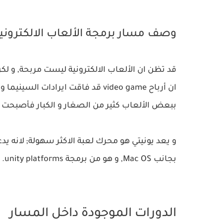
وصف مسار برمجة الألعاب الالكتروني
قد تظن ان الألعاب الالكترونية ليست مربحة, و لك
ان أرباح video game قد فاقت ايرادات السينيما و الحفلات الغنائية, و قد ارتبط
ببعض الألعاب كثير من الصغار و الكبار فأصبحت 
و يعد يونيتي هو محرك لعبة الاكثر سهولة; لانه يدعم 26 نظام تشغيل ا
بجانب Mac OS, و هو من برمجة unity platforms.
الدورات الموجودة داخل المسار